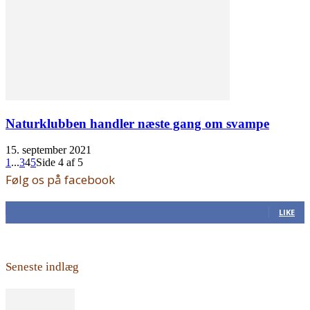
Naturklubben handler næste gang om svampe
15. september 2021
1
...
3
4
5
Side 4 af 5
Følg os på facebook
168
Fans
LIKE
Seneste indlæg