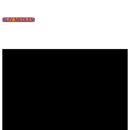
guidede ture, kurser og arrangementer.
BLIV MEDLEM
Følg os på Instagram #biologiskforening
biologiskforening
Biologisk Forening for Nordvestjylland (BFN) har til formål at øge
kendskabet til naturen i Nordvestjylland samt udøve naturformidling.