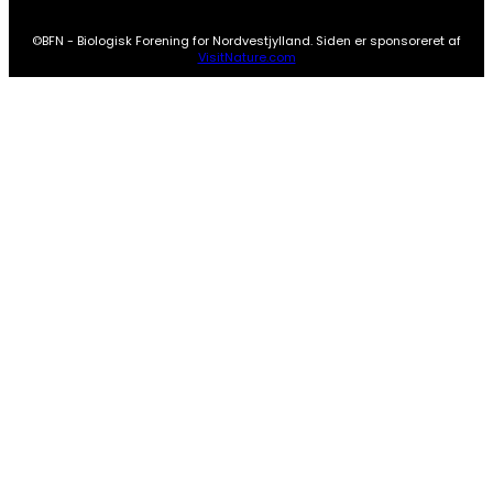
©BFN - Biologisk Forening for Nordvestjylland. Siden er sponsoreret af
VisitNature.com