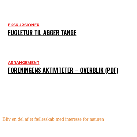
EKSKURSIONER
FUGLETUR TIL AGGER TANGE
ARRANGEMENT
FORENINGENS AKTIVITETER – OVERBLIK (PDF)
BIOLOGISK FORENING ER OGSÅ FOR
UNGE
Bliv en del af et fællesskab med interesse for naturen
Er du under 21 år koster det kun 100 kr om året at være medlem. Deltag i