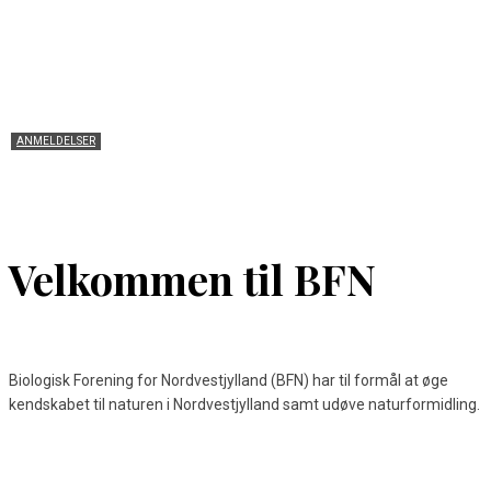
ANMELDELSER
Ny flot bog om floraen i Thy udgivet!
Velkommen til BFN
Biologisk Forening for Nordvestjylland (BFN) har til formål at øge
kendskabet til naturen i Nordvestjylland samt udøve naturformidling.