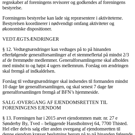
regnskaber af foreningens revisorer og godkendes af foreningens
bestyrelse.
Foreningens bestyrelse kan lade sig repræsentere i aktiviteterne.
Bestyrelsen koordinerer i nødvendigt omfang aktiviteter og
økonomiske dispositioner.
VEDTÆGTSÆNDRINGER
§ 12. Vedtægtsændringer kan vedtages på to på hinanden
efterfølgende generalforsamlinger af et stemmeflertal på mindst 2/3
af de fremmødte medlemmer. Generalforsamlingerne skal afholdes
med mindst to og højst 4 ugers mellemrum. Forslag om ændringen
skal fremgå af indkaldelsen.
Forslag til vedtægtsændringer skal indsendes til formanden mindst
10 dage før generalforsamlingen, og skal senest 7 dage før
generalforsamlingen fremgå af BFN’s hjemmeside.
SALG /OVERGANG AF EJENDOMSRETTEN TIL
FORENINGENS EJENDOM
§ 13. Foreningen har i 2015 arvet ejendommen matr. nr. 27 e
Sønderby By, Tved – beliggende Hanstholmvej 64, 7700 Thisted.
Hel eller delvis salg eller anden overgang af ejendomsretten til
denne ejendom kræver beslutning herom på to på hinanden følgende