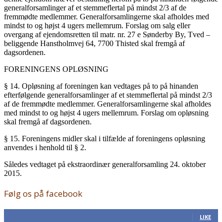
generalforsamlinger af et stemmeflertal på mindst 2/3 af de
fremmødte medlemmer. Generalforsamlingerne skal afholdes med
mindst to og højst 4 ugers mellemrum. Forslag om salg eller
overgang af ejendomsretten til matr. nr. 27 e Sønderby By, Tved –
beliggende Hanstholmvej 64, 7700 Thisted skal fremgå af
dagsordenen.
FORENINGENS OPLØSNING
§ 14. Opløsning af foreningen kan vedtages på to på hinanden
efterfølgende generalforsamlinger af et stemmeflertal på mindst 2/3
af de fremmødte medlemmer. Generalforsamlingerne skal afholdes
med mindst to og højst 4 ugers mellemrum. Forslag om opløsning
skal fremgå af dagsordenen.
§ 15. Foreningens midler skal i tilfælde af foreningens opløsning
anvendes i henhold til § 2.
Således vedtaget på ekstraordinær generalforsamling 24. oktober
2015.
Følg os på facebook
168
Fans
LIKE