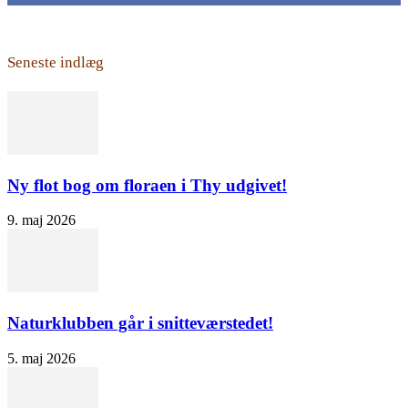
Seneste indlæg
Ny flot bog om floraen i Thy udgivet!
9. maj 2026
Naturklubben går i snitteværstedet!
5. maj 2026