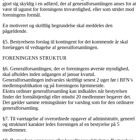
gjort sig skyldig i en adfærd, der af generalforsamlingen anses for at
være til ugunst for foreningens troværdighed, eller som strider mod
foreningens formål.
En motiveret og skriftlig begrundelse skal meddeles den
pågældende.
§5. Bestyrelsens forslag til kontingent for det kommende år skal
forelægges til vedtagelse af generalforsamlingen.
FORENINGENS STRUKTUR
§6. Generalforsamlingen, der er foreningens øverste myndighed,
skal afholdes inden udgangen af januar kvartal.
Generalforsamlingen indvarsles skriftligt senest 2 uger før i BFN’s
medlemspublikation og på foreningens hjemmeside.
Ekstra ordinær generalforsamling kan indkaldes når bestyrelsen
finder det formålstjenligt eller mindst 20 medlemmer begærer det.
Der gælder samme retningslinier for varsling som for den ordinære
generalforsamling.
§7. Til varetagelse af overordnede opgaver af administrativ, generel
og strukturel karakter ledes foreningen af en bestyrelse på 5
medlemmer.