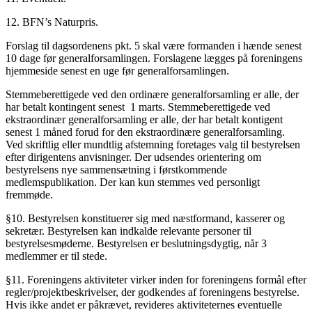
12. BFN’s Naturpris.
Forslag til dagsordenens pkt. 5 skal være formanden i hænde senest
10 dage før generalforsamlingen. Forslagene lægges på foreningens
hjemmeside senest en uge før generalforsamlingen.
Stemmeberettigede ved den ordinære generalforsamling er alle, der
har betalt kontingent senest 1 marts. Stemmeberettigede ved
ekstraordinær generalforsamling er alle, der har betalt kontigent
senest 1 måned forud for den ekstraordinære generalforsamling.
Ved skriftlig eller mundtlig afstemning foretages valg til bestyrelsen
efter dirigentens anvisninger. Der udsendes orientering om
bestyrelsens nye sammensætning i førstkommende
medlemspublikation. Der kan kun stemmes ved personligt
fremmøde.
§10. Bestyrelsen konstituerer sig med næstformand, kasserer og
sekretær. Bestyrelsen kan indkalde relevante personer til
bestyrelsesmøderne. Bestyrelsen er beslutningsdygtig, når 3
medlemmer er til stede.
§11. Foreningens aktiviteter virker inden for foreningens formål efter
regler/projektbeskrivelser, der godkendes af foreningens bestyrelse.
Hvis ikke andet er påkrævet, revideres aktiviteternes eventuelle