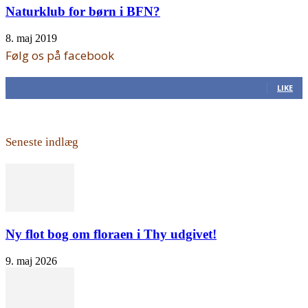
Naturklub for børn i BFN?
8. maj 2019
Følg os på facebook
168
Fans
LIKE
Seneste indlæg
Ny flot bog om floraen i Thy udgivet!
9. maj 2026