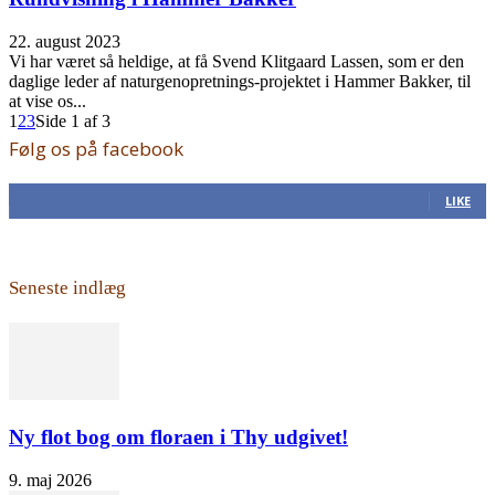
22. august 2023
Vi har været så heldige, at få Svend Klitgaard Lassen, som er den
daglige leder af naturgenopretnings-projektet i Hammer Bakker, til
at vise os...
1
2
3
Side 1 af 3
Følg os på facebook
168
Fans
LIKE
Seneste indlæg
Ny flot bog om floraen i Thy udgivet!
9. maj 2026