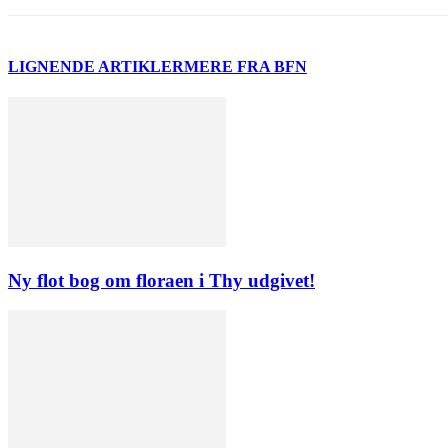
LIGNENDE ARTIKLER
MERE FRA BFN
Ny flot bog om floraen i Thy udgivet!