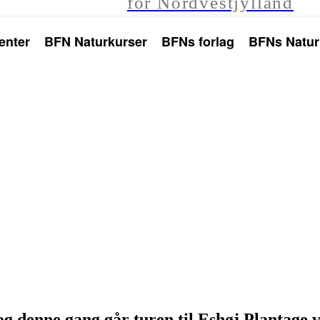
for Nordvestjylland
enter
BFN Naturkurser
BFNs forlag
BFNs Natur
og denne gang går turen til Eshøj Plantage 