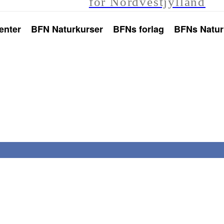
for Nordvestjylland
enter
BFN Naturkurser
BFNs forlag
BFNs Natur