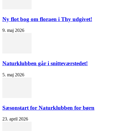
Ny flot bog om floraen i Thy udgivet!
9. maj 2026
Naturklubben går i snitteværstedet!
5. maj 2026
Sæsonstart for Naturklubben for børn
23. april 2026