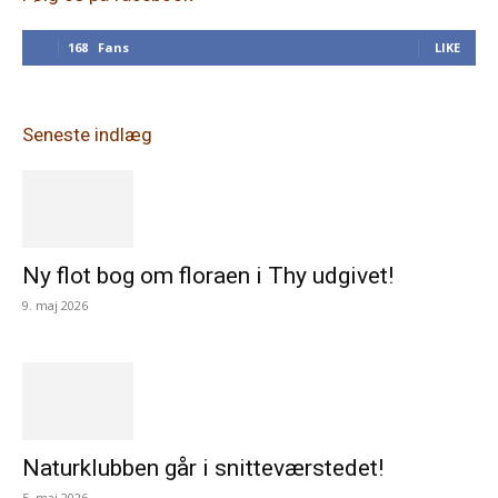
168
Fans
LIKE
Seneste indlæg
Ny flot bog om floraen i Thy udgivet!
9. maj 2026
Naturklubben går i snitteværstedet!
5. maj 2026