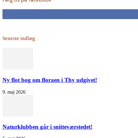
168
Fans
Seneste indlæg
Ny flot bog om floraen i Thy udgivet!
9. maj 2026
Naturklubben går i snitteværstedet!