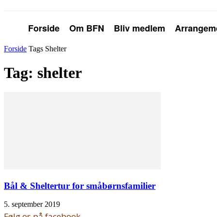
Forside
Om BFN
Bliv medlem
Arrangem
Forside
Tags
Shelter
Tag: shelter
Bål & Sheltertur for småbørnsfamilier
5. september 2019
Følg os på facebook