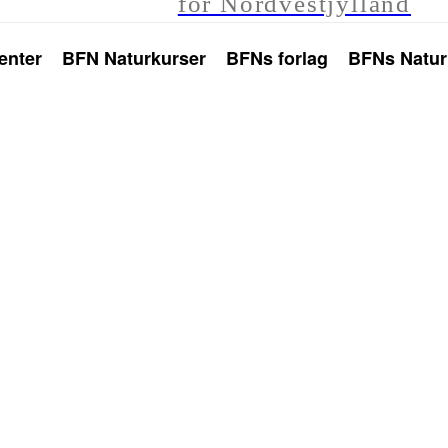
for Nordvestjylland
enter
BFN Naturkurser
BFNs forlag
BFNs Natur