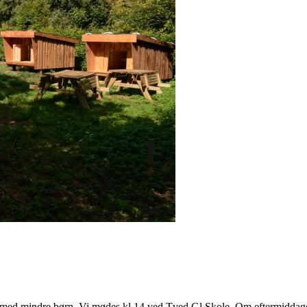
d mindre børn. Vi mødes kl.14 ved Tved Gl.Skole. Om eftermiddagen vil