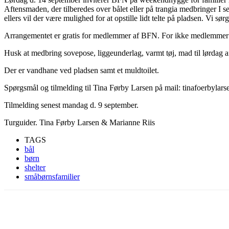
Aftensmaden, der tilberedes over bålet eller på trangia medbringer I sel
ellers vil der være mulighed for at opstille lidt telte på pladsen. Vi 
Arrangementet er gratis for medlemmer af BFN. For ikke medlemmer er 
Husk at medbring sovepose, liggeunderlag, varmt tøj, mad til lørdag aft
Der er vandhane ved pladsen samt et muldtoilet.
Spørgsmål og tilmelding til Tina Førby Larsen på mail: tinafoerbylar
Tilmelding senest mandag d. 9 september.
Turguider. Tina Førby Larsen & Marianne Riis
TAGS
bål
børn
shelter
småbørnsfamilier