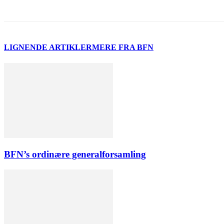
LIGNENDE ARTIKLER
MERE FRA BFN
BFN’s ordinære generalforsamling