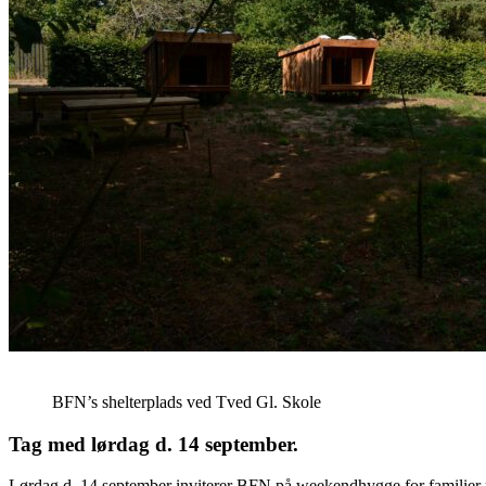
BFN’s shelterplads ved Tved Gl. Skole
Tag med lørdag d. 14 september.
Lørdag d. 14 september inviterer BFN på weekendhygge for familier me