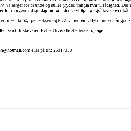
v. Vi sørger for brænde og stiller gryder, trangia mm til rådighed. Der e
sørger for morgenmad søndag morgen der selvfølgelig også laves over bål el
prisen kr.50,- per voksen og kr. 25,- per barn. Børn under 3 år gratis
en samt drikkevarer. Evt telt hvis alle shelters er optaget.
sen@hotmail.com eller på tlf.: 25317333