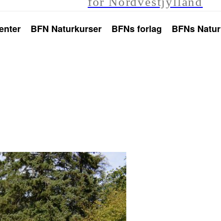
for Nordvestjylland
enter
BFN Naturkurser
BFNs forlag
BFNs Natur