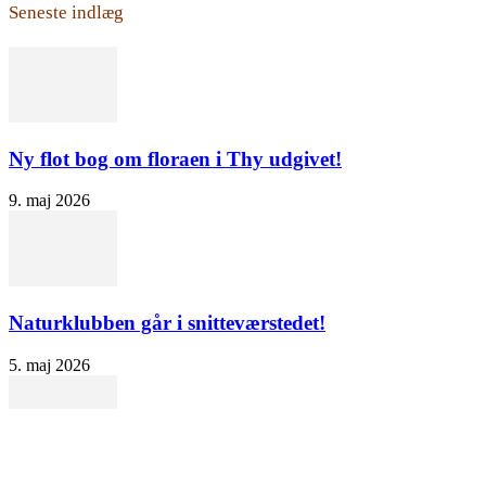
Seneste indlæg
Ny flot bog om floraen i Thy udgivet!
9. maj 2026
Naturklubben går i snitteværstedet!
5. maj 2026