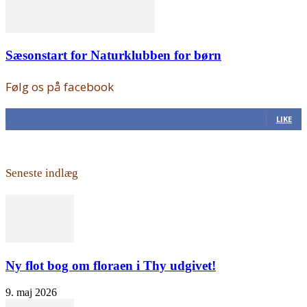
Sæsonstart for Naturklubben for børn
Følg os på facebook
168
Fans
LIKE
Seneste indlæg
Ny flot bog om floraen i Thy udgivet!
9. maj 2026