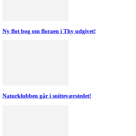
Ny flot bog om floraen i Thy udgivet!
Naturklubben går i snitteværstedet!