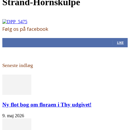
Strand-Hornskulpe
Følg os på facebook
168
Fans
LIKE
Seneste indlæg
Ny flot bog om floraen i Thy udgivet!
9. maj 2026