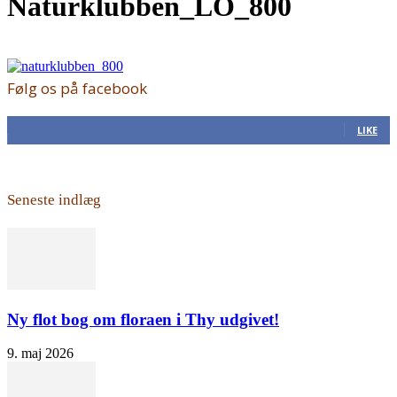
Naturklubben_LO_800
Følg os på facebook
168
Fans
LIKE
Seneste indlæg
Ny flot bog om floraen i Thy udgivet!
9. maj 2026