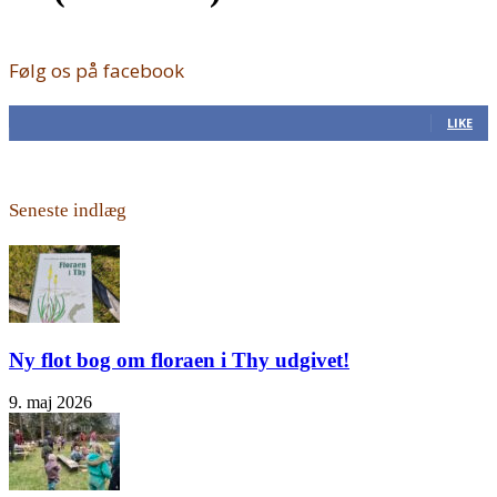
Følg os på facebook
168
Fans
LIKE
Seneste indlæg
Ny flot bog om floraen i Thy udgivet!
9. maj 2026