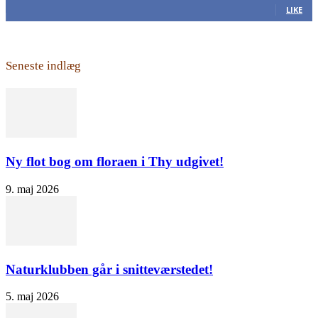
LIKE
Seneste indlæg
Ny flot bog om floraen i Thy udgivet!
9. maj 2026
Naturklubben går i snitteværstedet!
5. maj 2026