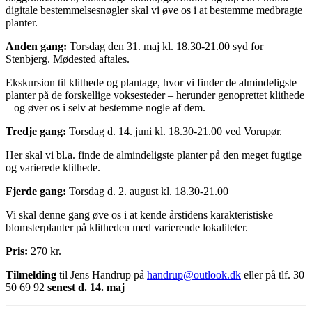
digitale bestemmelsesnøgler skal vi øve os i at bestemme medbragte
planter.
Anden gang:
Torsdag den 31. maj kl. 18.30-21.00 syd for
Stenbjerg. Mødested aftales.
Ekskursion til klithede og plantage, hvor vi finder de almindeligste
planter på de forskellige voksesteder – herunder genoprettet klithede
– og øver os i selv at bestemme nogle af dem.
Tredje gang:
Torsdag d. 14. juni kl. 18.30-21.00 ved Vorupør.
Her skal vi bl.a. finde de almindeligste planter på den meget fugtige
og varierede klithede.
Fjerde gang:
Torsdag d. 2. august kl. 18.30-21.00
Vi skal denne gang øve os i at kende årstidens karakteristiske
blomsterplanter på klitheden med varierende lokaliteter.
Pris:
270 kr.
Tilmelding
til Jens Handrup på
handrup@outlook.dk
eller på tlf. 30
50 69 92
senest d. 14. maj