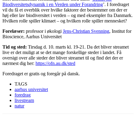
Biodiversitetsdynamik i en Verden under Forandring
’. I foredraget
vil du få et overblik over hvilke faktorer der bestemmer om der er
høj eller lav biodiversitet i verden – og med eksempler fra Danmark.
Hvilken rolle spiller klimaet – og hvilken rolle spiller mennesket?
Forelæser:
professor i økologi
Jens-Christian Svenning
, Institut for
Bioscience, Aarhus Universitet
Tid og sted:
Tirsdag d. 10. marts kl. 19-21. Da det bliver streamet
live er det muligt at se det mange forskellige steder i landet. Få
oversigt over alle steder der bliver streamet til og find det der er
nærmest dig her:
https://ofn.au.dk/sted
Foredraget er gratis og foregår på dansk.
TAGS
aarhus universitet
foredrag
livestream
natur