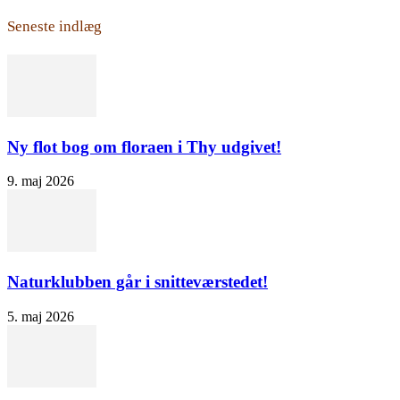
Seneste indlæg
Ny flot bog om floraen i Thy udgivet!
9. maj 2026
Naturklubben går i snitteværstedet!
5. maj 2026