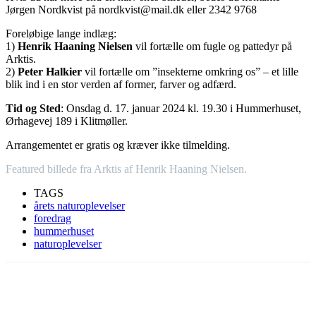
Jørgen Nordkvist på nordkvist@mail.dk eller 2342 9768
Foreløbige lange indlæg:
1)
Henrik Haaning Nielsen
vil fortælle om fugle og pattedyr på
Arktis.
2)
Peter Halkier
vil fortælle om ”insekterne omkring os” – et lille
blik ind i en stor verden af former, farver og adfærd.
Tid og Sted
: Onsdag d. 17. januar 2024 kl. 19.30 i Hummerhuset,
Ørhagevej 189 i Klitmøller.
Arrangementet er gratis og kræver ikke tilmelding.
Featured billede fra Arktis af Henrik Haaning Nielsen.
TAGS
årets naturoplevelser
foredrag
hummerhuset
naturoplevelser