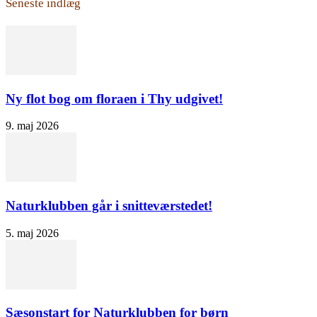
Seneste indlæg
Ny flot bog om floraen i Thy udgivet!
9. maj 2026
Naturklubben går i snitteværstedet!
5. maj 2026
Sæsonstart for Naturklubben for børn