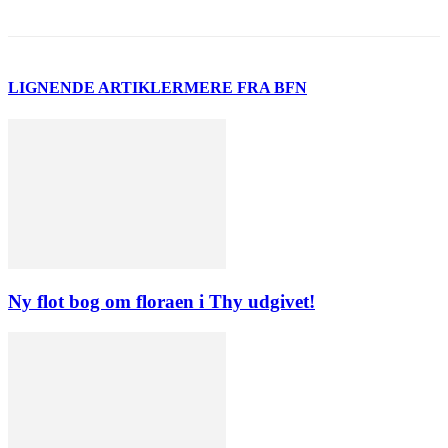
LIGNENDE ARTIKLER
MERE FRA BFN
Ny flot bog om floraen i Thy udgivet!