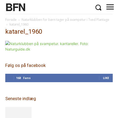
BFN
Forside
Naturklubben for børn tager på svampetur i Tved Plantage
katarel_1960
katarel_1960
Følg os på facebook
168
Fans
LIKE
Seneste indlæg