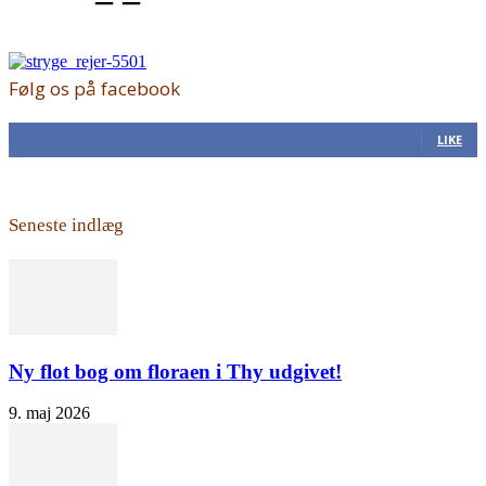
Følg os på facebook
168
Fans
LIKE
Seneste indlæg
Ny flot bog om floraen i Thy udgivet!
9. maj 2026