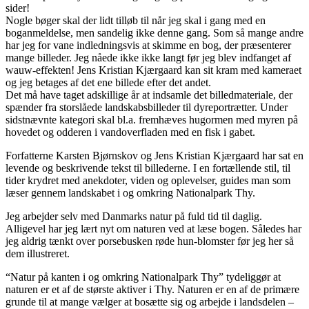
sider!
Nogle bøger skal der lidt tilløb til når jeg skal i gang med en
boganmeldelse, men sandelig ikke denne gang. Som så mange andre
har jeg for vane indledningsvis at skimme en bog, der præsenterer
mange billeder. Jeg nåede ikke ikke langt før jeg blev indfanget af
wauw-effekten! Jens Kristian Kjærgaard kan sit kram med kameraet
og jeg betages af det ene billede efter det andet.
Det må have taget adskillige år at indsamle det billedmateriale, der
spænder fra storslåede landskabsbilleder til dyreportrætter. Under
sidstnævnte kategori skal bl.a. fremhæves hugormen med myren på
hovedet og odderen i vandoverfladen med en fisk i gabet.
Forfatterne Karsten Bjørnskov og Jens Kristian Kjærgaard har sat en
levende og beskrivende tekst til billederne. I en fortællende stil, til
tider krydret med anekdoter, viden og oplevelser, guides man som
læser gennem landskabet i og omkring Nationalpark Thy.
Jeg arbejder selv med Danmarks natur på fuld tid til daglig.
Alligevel har jeg lært nyt om naturen ved at læse bogen. Således har
jeg aldrig tænkt over porsebusken røde hun-blomster før jeg her så
dem illustreret.
“Natur på kanten i og omkring Nationalpark Thy” tydeliggør at
naturen er et af de største aktiver i Thy. Naturen er en af de primære
grunde til at mange vælger at bosætte sig og arbejde i landsdelen –