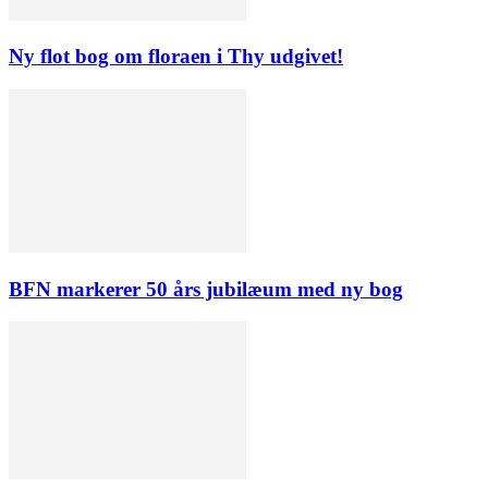
Ny flot bog om floraen i Thy udgivet!
BFN markerer 50 års jubilæum med ny bog