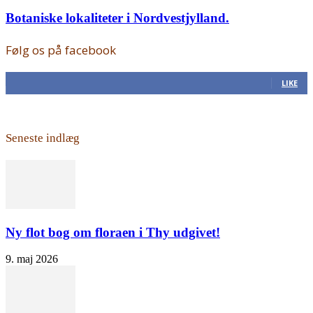
Botaniske lokaliteter i Nordvestjylland.
Følg os på facebook
168
Fans
LIKE
Seneste indlæg
Ny flot bog om floraen i Thy udgivet!
9. maj 2026