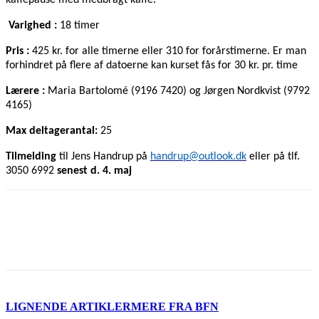
Varighed :
18 timer
Pris :
425 kr. for alle timerne eller 310 for forårstimerne. Er man
forhindret på flere af datoerne kan kurset fås for 30 kr. pr. time
Lærere :
Maria
Bartolomé
(9196 7420) og Jørgen Nordkvist (9792
4165)
Max deltagerantal:
25
Tilmelding
til Jens Handrup på
handrup@outlook.dk
eller på tlf.
3050 6992
senest d. 4. maj
LIGNENDE ARTIKLER
MERE FRA BFN