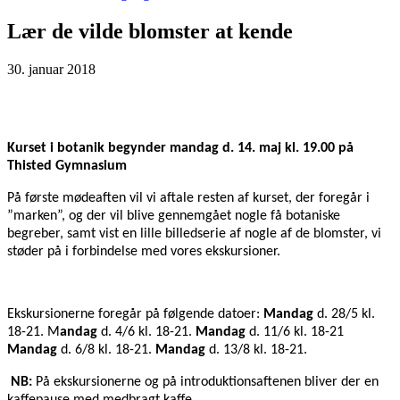
Lær de vilde blomster at kende
30. januar 2018
Kurset i botanik begynder mandag d. 14. maj kl. 19.00 på
Thisted Gymnasium
På første mødeaften vil vi aftale resten af kurset, der foregår i
”marken”, og der vil blive gennemgået nogle få botaniske
begreber, samt vist en lille billedserie af nogle af de blomster, vi
støder på i forbindelse med vores ekskursioner.
Ekskursionerne foregår på følgende datoer:
Mandag
d. 28/5 kl.
18-21. M
andag
d. 4/6 kl. 18-21.
Mandag
d. 11/6 kl. 18-21
Mandag
d. 6/8 kl. 18-21.
Mandag
d. 13/8 kl. 18-21.
NB:
På ekskursionerne og på introduktionsaftenen bliver der en
kaffepause med medbragt kaffe.