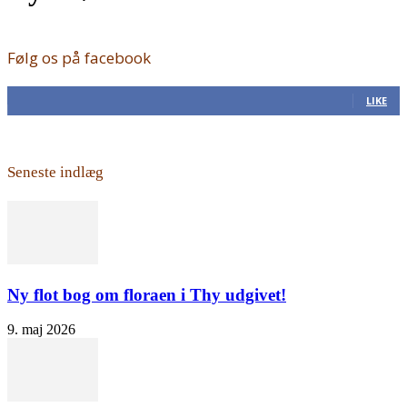
Følg os på facebook
168
Fans
LIKE
Seneste indlæg
Ny flot bog om floraen i Thy udgivet!
9. maj 2026