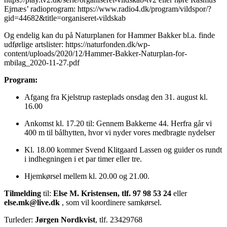
Ejrnæs’ radioprogram: https://www.radio4.dk/program/vildspor/?
gid=44682&title=organiseret-vildskab
Og endelig kan du på Naturplanen for Hammer Bakker bl.a. finde
udførlige artslister: https://naturfonden.dk/wp-
content/uploads/2020/12/Hammer-Bakker-Naturplan-for-
mbilag_2020-11-27.pdf
Program:
Afgang fra Kjelstrup rasteplads onsdag den 31. august kl.
16.00
Ankomst kl. 17.20 til: Gennem Bakkerne 44. Herfra går vi
400 m til bålhytten, hvor vi nyder vores medbragte nydelser
Kl. 18.00 kommer Svend Klitgaard Lassen og guider os rundt
i indhegningen i et par timer eller tre.
Hjemkørsel mellem kl. 20.00 og 21.00.
Tilmelding
til:
Else M. Kristensen, tlf. 97 98 53 24
eller
else.mk@live.dk
, som vil koordinere samkørsel.
Turleder:
Jørgen Nordkvist
, tlf. 23429768