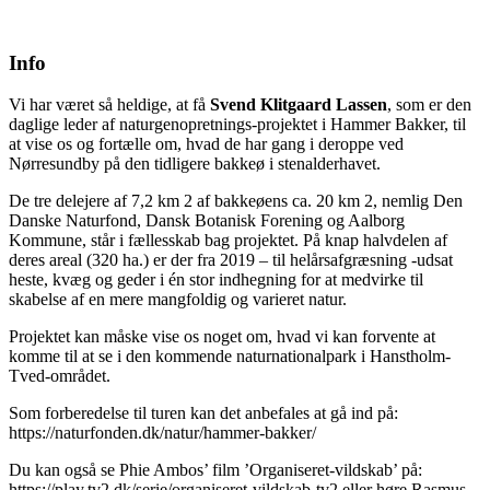
Info
Vi har været så heldige, at få
Svend Klitgaard Lassen
, som er den
daglige leder af naturgenopretnings-projektet i Hammer Bakker, til
at vise os og fortælle om, hvad de har gang i deroppe ved
Nørresundby på den tidligere bakkeø i stenalderhavet.
De tre delejere af 7,2 km 2 af bakkeøens ca. 20 km 2, nemlig Den
Danske Naturfond, Dansk Botanisk Forening og Aalborg
Kommune, står i fællesskab bag projektet. På knap halvdelen af
deres areal (320 ha.) er der fra 2019 – til helårsafgræsning -udsat
heste, kvæg og geder i én stor indhegning for at medvirke til
skabelse af en mere mangfoldig og varieret natur.
Projektet kan måske vise os noget om, hvad vi kan forvente at
komme til at se i den kommende naturnationalpark i Hanstholm-
Tved-området.
Som forberedelse til turen kan det anbefales at gå ind på:
https://naturfonden.dk/natur/hammer-bakker/
Du kan også se Phie Ambos’ film ’Organiseret-vildskab’ på:
https://play.tv2.dk/serie/organiseret-vildskab-tv2 eller høre Rasmus