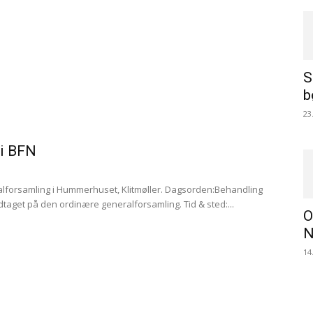
S
b
23
 i BFN
alforsamling i Hummerhuset, Klitmøller. Dagsorden:Behandling
taget på den ordinære generalforsamling. Tid & sted:...
O
N
14