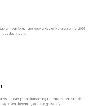
stablen i den forgangne weekend, blev Naturprisen for 2026
ens beslutning om...
g
 BFN’s ordinær generalforsamling i Hummerhuset, Klitmøller.
Bestyrelsens beretning3) Forelæggelse af...