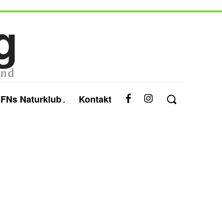
g
and
FNs Naturklub
Kontakt