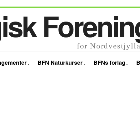
isk Forenin
for Nordvestjyll
ngementer
BFN Naturkurser
BFNs forlag
B