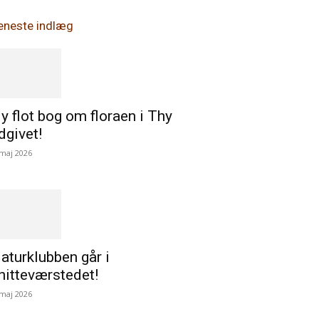
eneste indlæg
y flot bog om floraen i Thy
dgivet!
 maj 2026
aturklubben går i
nitteværstedet!
 maj 2026