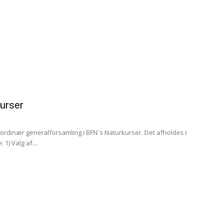
urser
 ordinær generalforsamling i BFN´s Naturkurser. Det afholdes i
1) Valg af...