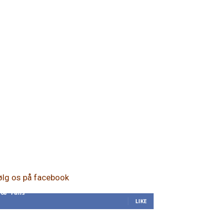
ølg os på facebook
168
Fans
LIKE