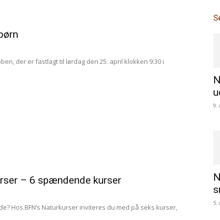
S
børn
en, der er fastlagt til lørdag den 25. april klokken 9:30 i
N
u
9.
N
rser – 6 spændende kurser
s
5.
måde? Hos BFN’s Naturkurser inviteres du med på seks kurser,