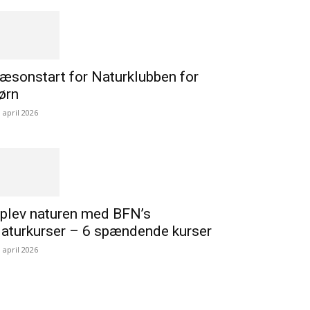
æsonstart for Naturklubben for
ørn
. april 2026
plev naturen med BFN’s
aturkurser – 6 spændende kurser
. april 2026