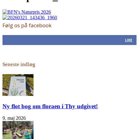
Følg os på facebook
168
Fans
LIKE
Seneste indlæg
Ny flot bog om floraen i Thy udgivet!
9. maj 2026