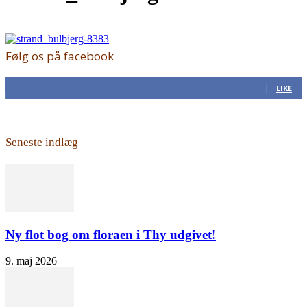
Følg os på facebook
168
Fans
LIKE
Seneste indlæg
Ny flot bog om floraen i Thy udgivet!
9. maj 2026