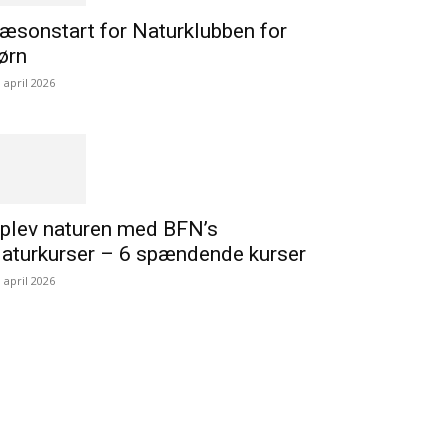
æsonstart for Naturklubben for
ørn
. april 2026
plev naturen med BFN’s
aturkurser – 6 spændende kurser
. april 2026