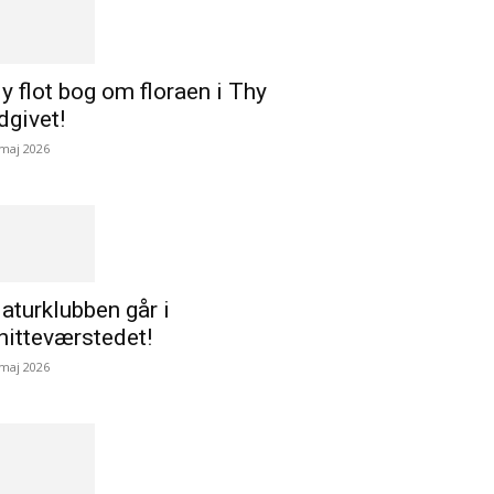
y flot bog om floraen i Thy
dgivet!
 maj 2026
aturklubben går i
nitteværstedet!
 maj 2026