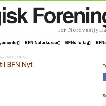
isk Forenin
for Nordvestjyll
gementer
BFN Naturkurser
BFNs forlag
BFNs
lub 2025 til BFN Nyt
il BFN Nyt
F
S