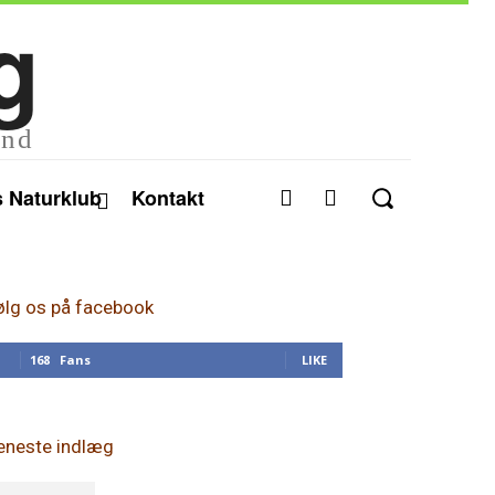
g
and
 Naturklub
Kontakt
ølg os på facebook
168
Fans
LIKE
eneste indlæg