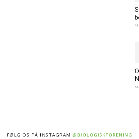
S
b
23
O
N
14
FØLG OS PÅ INSTAGRAM
@BIOLOGISKFORENING