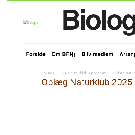
Biolog
Forside
Om BFN
Bliv medlem
Arran
Forside
BFNs Naturklub – program
Oplæg Naturk
Oplæg Naturklub 2025 t