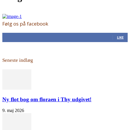
Følg os på facebook
168
Fans
LIKE
Seneste indlæg
Ny flot bog om floraen i Thy udgivet!
9. maj 2026