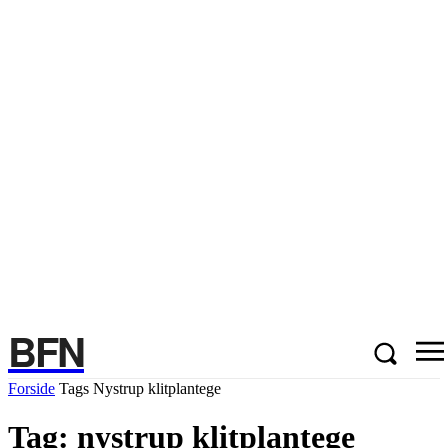
BFN
Forside
Tags
Nystrup klitplantege
Tag: nystrup klitplantege