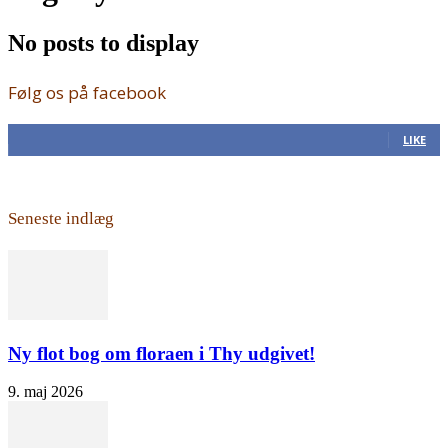
No posts to display
Følg os på facebook
168
Fans
LIKE
Seneste indlæg
Ny flot bog om floraen i Thy udgivet!
9. maj 2026