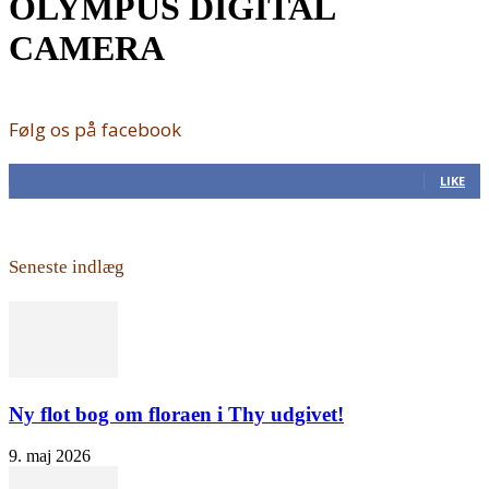
OLYMPUS DIGITAL
CAMERA
Følg os på facebook
168
Fans
LIKE
Seneste indlæg
Ny flot bog om floraen i Thy udgivet!
9. maj 2026