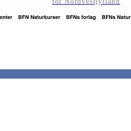
for Nordvestjylland
enter
BFN Naturkurser
BFNs forlag
BFNs Natur