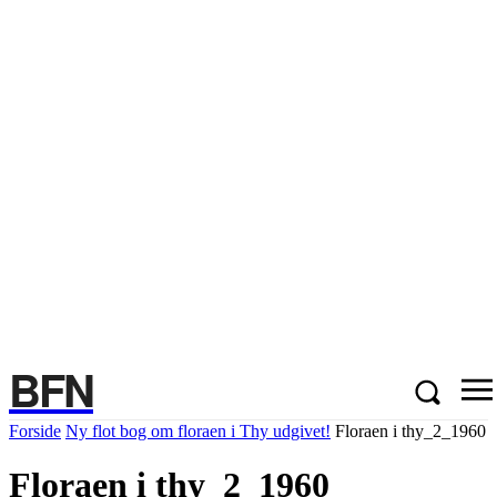
BFN
Forside
Ny flot bog om floraen i Thy udgivet!
Floraen i thy_2_1960
Floraen i thy_2_1960