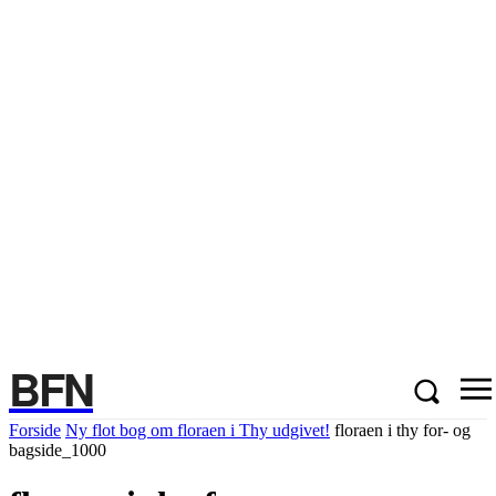
BFN
Forside
Ny flot bog om floraen i Thy udgivet!
floraen i thy for- og
bagside_1000