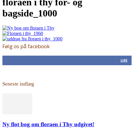
floraen i thy for- og
bagside_1000
Følg os på facebook
168
Fans
LIKE
Seneste indlæg
Ny flot bog om floraen i Thy udgivet!