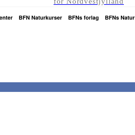
for Nordvestjylland
enter
BFN Naturkurser
BFNs forlag
BFNs Natur