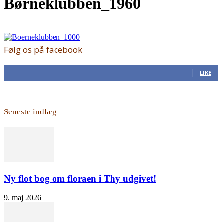
Børneklubben_1960
Følg os på facebook
168
Fans
LIKE
Seneste indlæg
Ny flot bog om floraen i Thy udgivet!
9. maj 2026