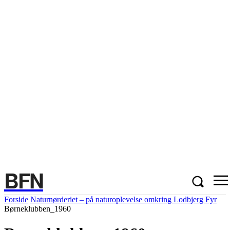
BFN
Forside
Naturnørderiet – på naturoplevelse omkring Lodbjerg Fyr
Børneklubben_1960