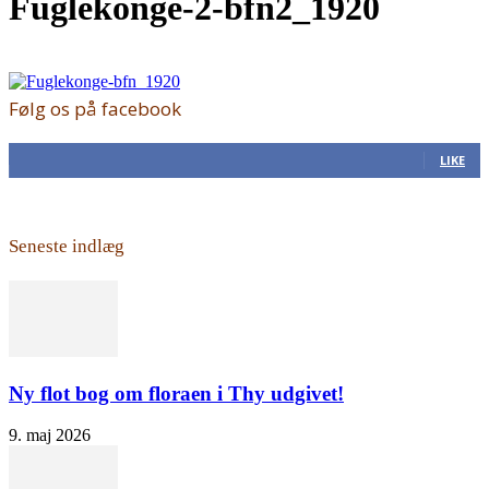
Fuglekonge-2-bfn2_1920
Følg os på facebook
168
Fans
LIKE
Seneste indlæg
Ny flot bog om floraen i Thy udgivet!
9. maj 2026