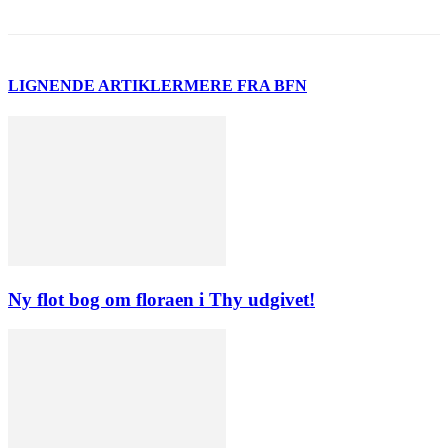
LIGNENDE ARTIKLER
MERE FRA BFN
Ny flot bog om floraen i Thy udgivet!