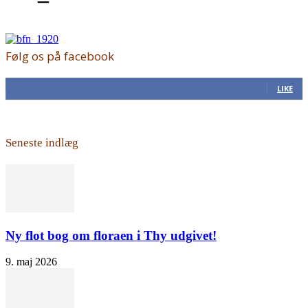
Følg os på facebook
168
Fans
LIKE
Seneste indlæg
Ny flot bog om floraen i Thy udgivet!
9. maj 2026