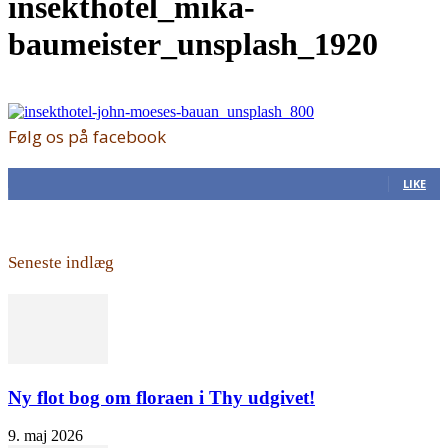
insekthotel_mika-
baumeister_unsplash_1920
Følg os på facebook
168
Fans
LIKE
Seneste indlæg
Ny flot bog om floraen i Thy udgivet!
9. maj 2026