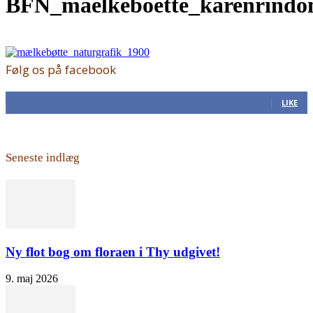
BFN_maelkeboette_karenrind
Følg os på facebook
168
Fans
LIKE
Seneste indlæg
Ny flot bog om floraen i Thy udgivet!
9. maj 2026