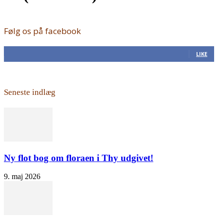
Følg os på facebook
168
Fans
LIKE
Seneste indlæg
Ny flot bog om floraen i Thy udgivet!
9. maj 2026