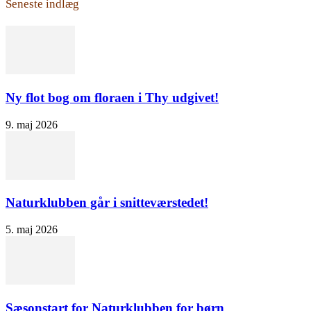
Seneste indlæg
Ny flot bog om floraen i Thy udgivet!
9. maj 2026
Naturklubben går i snitteværstedet!
5. maj 2026
Sæsonstart for Naturklubben for børn