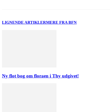
LIGNENDE ARTIKLER
MERE FRA BFN
Ny flot bog om floraen i Thy udgivet!