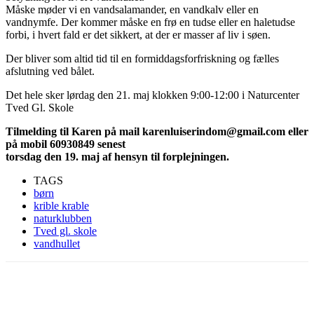
Måske møder vi en vandsalamander, en vandkalv eller en
vandnymfe. Der kommer måske en frø en tudse eller en haletudse
forbi, i hvert fald er det sikkert, at der er masser af liv i søen.
Der bliver som altid tid til en formiddagsforfriskning og fælles
afslutning ved bålet.
Det hele sker lørdag den 21. maj klokken 9:00-12:00 i Naturcenter
Tved Gl. Skole
Tilmelding til Karen på mail karenluiserindom@gmail.com eller
på mobil 60930849 senest
torsdag den 19. maj af hensyn til forplejningen.
TAGS
børn
krible krable
naturklubben
Tved gl. skole
vandhullet