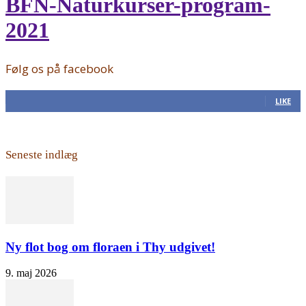
BFN-Naturkurser-program-
2021
Følg os på facebook
168
Fans
LIKE
Seneste indlæg
Ny flot bog om floraen i Thy udgivet!
9. maj 2026