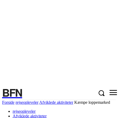
BFN
Forside
rejseopleveler
Afviklede aktiviteter
Kæmpe loppemarked
rejseopleveler
Afviklede aktiviteter