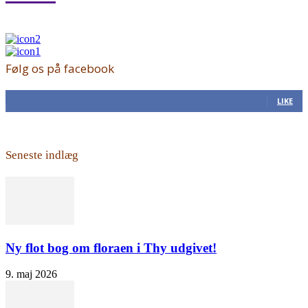
Følg os på facebook
168
Fans
LIKE
Seneste indlæg
Ny flot bog om floraen i Thy udgivet!
9. maj 2026