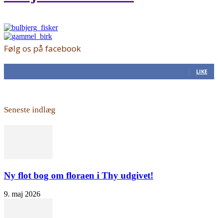
Følg os på facebook
168
Fans
LIKE
Seneste indlæg
Ny flot bog om floraen i Thy udgivet!
9. maj 2026