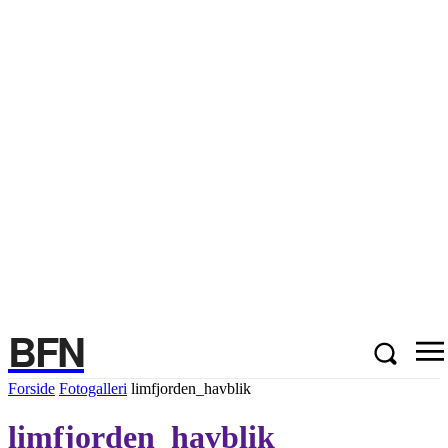
BFN
Forside
Fotogalleri
limfjorden_havblik
limfjorden_havblik