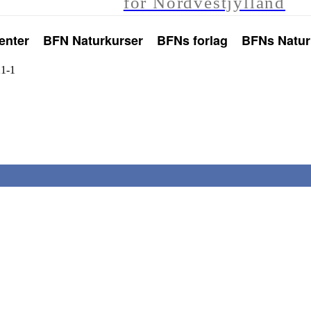
for Nordvestjylland
enter
BFN Naturkurser
BFNs forlag
BFNs Natur
21-1