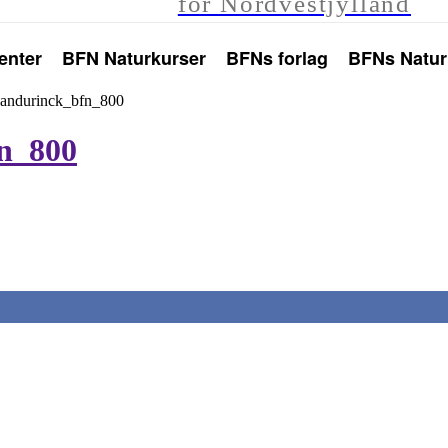
for Nordvestjylland
enter
BFN Naturkurser
BFNs forlag
BFNs Natur
jandurinck_bfn_800
fn_800