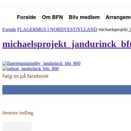
Forside
Om BFN
Bliv medlem
Arrangem
Forside
FLAGERMUS I NORDVESTJYLLAND
michaelsprojekt_
michaelsprojekt_jandurinck_b
Følg os på facebook
168
Fans
Seneste indlæg