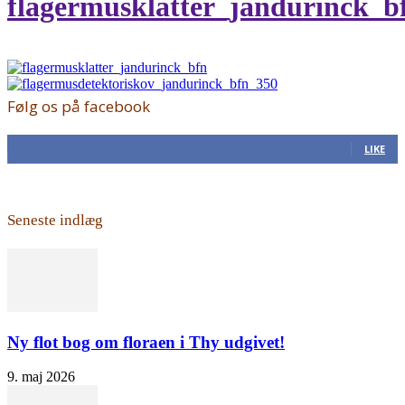
flagermusklatter_jandurinck_b
Følg os på facebook
168
Fans
LIKE
Seneste indlæg
Ny flot bog om floraen i Thy udgivet!
9. maj 2026