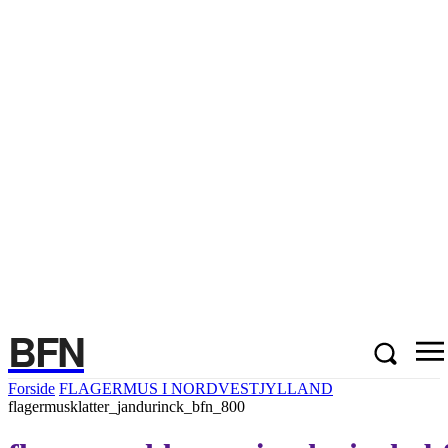
BFN
Forside
FLAGERMUS I NORDVESTJYLLAND
flagermusklatter_jandurinck_bfn_800